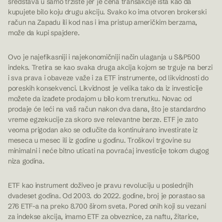
sredstava u samo tržište jer je cena transakcije ista kao da
kupujete bilo koju drugu akciju. Svako ko ima otvoren brokerski
račun na Zapadu ili kod nas i ima pristup američkim berzama,
može da kupi spajdere.
Ovo je najefikasniji i najekonomičniji način ulaganja u S&P500
indeks. Tretira se kao svaka druga akcija kojom se trguje na berzi
i sva prava i obaveze važe i za ETF instrumente, od likvidnosti do
poreskih konsekvenci. Likvidnost je velika tako da iz investicije
možete da izađete prodajom u bilo kom trenutku. Novac od
prodaje će leći na vaš račun nakon dva dana, što je standardno
vreme egzekucije za skoro sve relevantne berze. ETF je zato
veoma prigodan ako se odlučite da kontinuirano investirate iz
meseca u mesec ili iz godine u godinu. Troškovi trgovine su
minimalni i neće bitno uticati na povraćaj investicije tokom dugog
niza godina.
ETF kao instrument doživeo je pravu revoluciju u poslednjih
dvadeset godina. Od 2003. do 2022. godine, broj je porastao sa
276 ETF-a na preko 8.700 širom sveta. Pored onih koji su vezani
za indekse akcija, imamo ETF za obveznice, za naftu, žitarice,