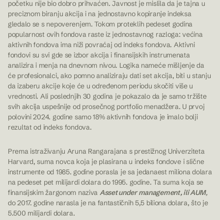
početku nije bio dobro prihvaćen. Javnost je mislila da je tajna u
preciznom biranju akcija i na jednostavno kopiranje indeksa
gledalo se s nepoverenjem. Tokom proteklih pedeset godina
popularnost ovih fondova raste iz jednostavnog razloga: većina
aktivnih fondova ima niži povraćaj od indeks fondova. Aktivni
fondovi su svi gde se izbor akcija i finansijskih instrumenata
analizira i menja na dnevnom nivou. Logika nameće mišljenje da
će profesionalci, ako pomno analiziraju dati set akcija, biti u stanju
da izaberu akcije koje će u određenom periodu skočiti više u
vrednosti. Ali poslednjih 30 godina je pokazalo da je samo tržište
svih akcija uspešnije od prosečnog portfolio menadžera. U prvoj
polovini 2024. godine samo 18% aktivnih fondova je imalo bolji
rezultat od indeks fondova.
Prema istraživanju Aruna Rangarajana s prestižnog Univerziteta
Harvard, suma novca koja je plasirana u indeks fondove i slične
instrumente od 1985. godine porasla je sa jedanaest miliona dolara
na pedeset pet milijardi dolara do 1995. godine. Ta suma koja se
finansijskim žargonom naziva
Asset under management, ili AUM
,
do 2017. godine narasla je na fantastičnih 5,5 biliona dolara, što je
5.500 milijardi dolara.