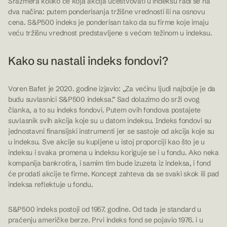
Srazmera koliko će koja akcija učestvovati u indeksu radi se na
dva načina: putem ponderisanja tržišne vrednosti ili na osnovu
cena. S&P500 indeks je ponderisan tako da su firme koje imaju
veću tržišnu vrednost predstavljene s većom težinom u indeksu.
Kako su nastali indeks fondovi?
Voren Bafet je 2020. godine izjavio: „Za većinu ljudi najbolje je da
budu suvlasnici S&P500 indeksa.” Sad dolazimo do srži ovog
članka, a to su indeks fondovi. Putem ovih fondova postajete
suvlasnik svih akcija koje su u datom indeksu. Indeks fondovi su
jednostavni finansijski instrumenti jer se sastoje od akcija koje su
u indeksu. Sve akcije su kupljene u istoj proporciji kao što je u
indeksu i svaka promena u indeksu koriguje se i u fondu. Ako neka
kompanija bankrotira, i samim tim bude izuzeta iz indeksa, i fond
će prodati akcije te firme. Koncept zahteva da se svaki skok ili pad
indeksa reflektuje u fondu.
S&P500 indeks postoji od 1957. godine. Od tada je standard u
praćenju američke berze. Prvi indeks fond se pojavio 1976. i u