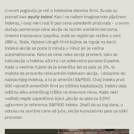
U ovom poglavlju je reč o indeksima deonica firmi. Svuda su
poznati kao
equity indexi
.
Kao i na našem imaginarnom pijačnom
indeksu, i ovaj meri rast ili pad cena određenih proizvoda – u ovom
slučaju pomeranje cena akcija na raznim svetskim berzama.
Umesto krastavaca i paprika, ovde se registruje razlika u ceni
IBM-a
,
Tesle
,
Fajzera
i drugih firmi kojima se trguje na berzi.
Indeksi akcija se prate iz minuta u minut jer je većina
automatizovana. Kako se cena neke akcije promeni, tako se
kalkulacija u indeksu ažurira i on adekvatno poraste ili padne.
Kada u vestima čujete da je američka berza pala za 2%, to
možete da proverite relevantnim indeksom akcija. i dolazimo do
najslavnijeg indeksa, a to je američki S&P500. Ovaj indeks prati
500 najvećih američkih firmi po tržišnoj kapitalizaciji. Indeks daje
odličnu sliku američkog tržišta na dnevnom nivou. Kada neki
voditelj negde uspaničeno izjavi „akcije su pale za 3,5%”,
uglavnom je referenca S&P500 indeks. Znači da su tog dana, u
odnosu na završne cene od juče, akcije kumulativno pale za toliki
procenat.