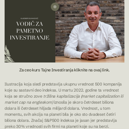
Za ceo kurs Tajne Investiranja kliknite na ovaj link.
Ilustracija koja sledi predstavlja ukupnu vrednost 500 kompanija
koje su sastavni deo indeksa. U martu 2022. godine ta vrednost
koja se stručno zove
tržišna kapitalizacija (market capitalization ili
market cap na engleskom)
iznosila je skoro četrdeset biliona
dolara ili četrdeset hiljada milijardi dolara. Vrednost, u tom
momentu, svih akcija na planeti bila je oko sto dvadeset četiri
biliona dolara. Značaj S&P500 indeksa je jasan jer predstavlja
preko 30% vrednosti svih firmi na planeti koje su na berzi.