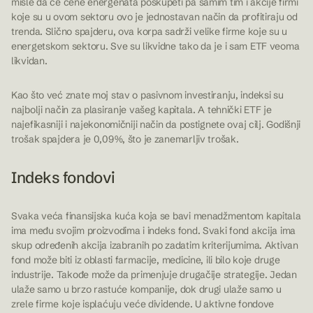
misle da će cene energenata poskupeti pa samim tim i akcije firmi
koje su u ovom sektoru ovo je jednostavan način da profitiraju od
trenda. Slično spajderu, ova korpa sadrži velike firme koje su u
energetskom sektoru. Sve su likvidne tako da je i sam ETF veoma
likvidan.
Kao što već znate moj stav o pasivnom investiranju, indeksi su
najbolji način za plasiranje vašeg kapitala. A tehnički ETF je
najefikasniji i najekonomičniji način da postignete ovaj cilj. Godišnji
trošak spajdera je 0,09%, što je zanemarljiv trošak.
Indeks fondovi
Svaka veća finansijska kuća koja se bavi menadžmentom kapitala
ima među svojim proizvodima i indeks fond. Svaki fond akcija ima
skup određenih akcija izabranih po zadatim kriterijumima. Aktivan
fond može biti iz oblasti farmacije, medicine, ili bilo koje druge
industrije. Takođe može da primenjuje drugačije strategije. Jedan
ulaže samo u brzo rastuće kompanije, dok drugi ulaže samo u
zrele firme koje isplaćuju veće dividende. U aktivne fondove