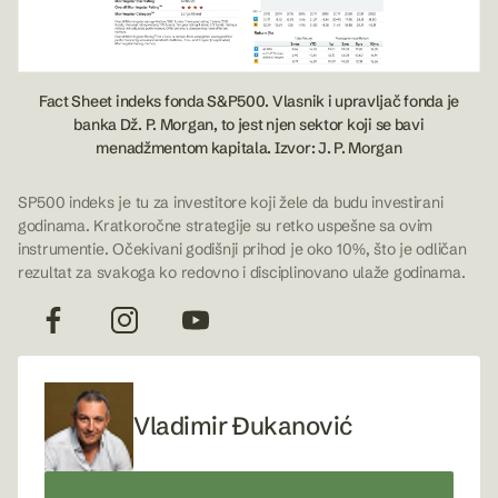
Fact Sheet indeks fonda S&P500. Vlasnik i upravljač fonda je
banka Dž. P. Morgan, to jest njen sektor koji se bavi
menadžmentom kapitala. Izvor: J. P. Morgan
SP500 indeks je tu za investitore koji žele da budu investirani
godinama. Kratkoročne strategije su retko uspešne sa ovim
instrumentie. Očekivani godišnji prihod je oko 10%, što je odličan
rezultat za svakoga ko redovno i disciplinovano ulaže godinama.
Vladimir Đukanović