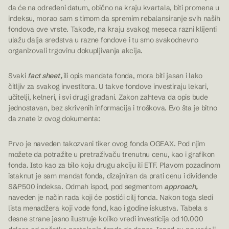
da će na određeni datum, obično na kraju kvartala, biti promena u
indeksu, morao sam s timom da spremim rebalansiranje svih naših
fondova ove vrste. Takođe, na kraju svakog meseca razni klijenti
ulažu dalja sredstva u razne fondove i tu smo svakodnevno
organizovali trgovinu dokupljivanja akcija.
Svaki
fact sheet,
ili opis mandata fonda, mora biti jasan i lako
čitljiv za svakog investitora. U takve fondove investiraju lekari,
učitelji, kelneri, i svi drugi građani. Zakon zahteva da opis bude
jednostavan, bez skrivenih informacija i troškova. Evo šta je bitno
da znate iz ovog dokumenta:
Prvo je naveden takozvani tiker ovog fonda OGEAX. Pod njim
možete da potražite u pretraživaču trenutnu cenu, kao i grafikon
fonda. Isto kao za bilo koju drugu akciju ili ETF. Plavom pozadinom
istaknut je sam mandat fonda, dizajniran da prati cenu i dividende
S&P500 indeksa. Odmah ispod, pod segmentom
approach,
naveden je način rada koji će postići cilj fonda. Nakon toga sledi
lista menadžera koji vode fond, kao i godine iskustva. Tabela s
desne strane jasno ilustruje koliko vredi investicija od 10.000