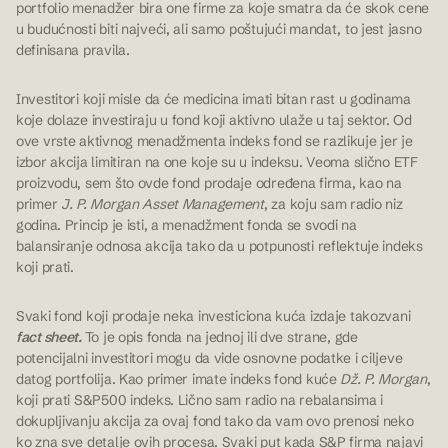
portfolio menadžer bira one firme za koje smatra da će skok cene
u budućnosti biti najveći, ali samo poštujući mandat, to jest jasno
definisana pravila.
Investitori koji misle da će medicina imati bitan rast u godinama
koje dolaze investiraju u fond koji aktivno ulaže u taj sektor. Od
ove vrste aktivnog menadžmenta indeks fond se razlikuje jer je
izbor akcija limitiran na one koje su u indeksu. Veoma slično ETF
proizvodu, sem što ovde fond prodaje određena firma, kao na
primer
J. P. Morgan Asset Management
, za koju sam radio niz
godina. Princip je isti, a menadžment fonda se svodi na
balansiranje odnosa akcija tako da u potpunosti reflektuje indeks
koji prati.
Svaki fond koji prodaje neka investiciona kuća izdaje takozvani
fact sheet.
To je opis fonda na jednoj ili dve strane, gde
potencijalni investitori mogu da vide osnovne podatke i ciljeve
datog portfolija. Kao primer imate indeks fond kuće
Dž. P. Morgan
,
koji prati S&P500 indeks. Lično sam radio na rebalansima i
dokupljivanju akcija za ovaj fond tako da vam ovo prenosi neko
ko zna sve detalje ovih procesa. Svaki put kada S&P firma najavi