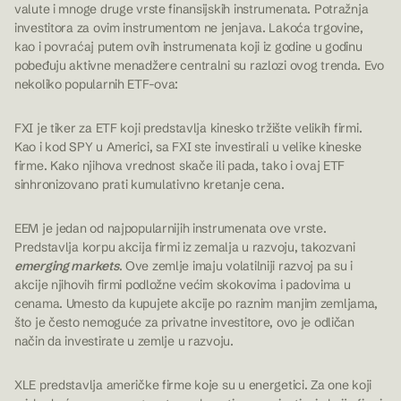
valute i mnoge druge vrste finansijskih instrumenata. Potražnja
investitora za ovim instrumentom ne jenjava. Lakoća trgovine,
kao i povraćaj putem ovih instrumenata koji iz godine u godinu
pobeđuju aktivne menadžere centralni su razlozi ovog trenda. Evo
nekoliko popularnih ETF-ova:
FXI je tiker za ETF koji predstavlja kinesko tržište velikih firmi.
Kao i kod SPY u Americi, sa FXI ste investirali u velike kineske
firme. Kako njihova vrednost skače ili pada, tako i ovaj ETF
sinhronizovano prati kumulativno kretanje cena.
EEM je jedan od najpopularnijih instrumenata ove vrste.
Predstavlja korpu akcija firmi iz zemalja u razvoju, takozvani
emerging markets
. Ove zemlje imaju volatilniji razvoj pa su i
akcije njihovih firmi podložne većim skokovima i padovima u
cenama. Umesto da kupujete akcije po raznim manjim zemljama,
što je često nemoguće za privatne investitore, ovo je odličan
način da investirate u zemlje u razvoju.
XLE predstavlja američke firme koje su u energetici. Za one koji