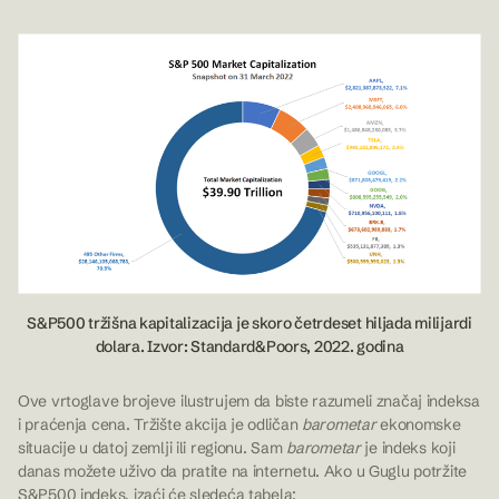
S&P500 tržišna kapitalizacija je skoro četrdeset hiljada milijardi
dolara. Izvor: Standard&Poors, 2022. godina
Ove vrtoglave brojeve ilustrujem da biste razumeli značaj indeksa
i praćenja cena. Tržište akcija je odličan
barometar
ekonomske
situacije u datoj zemlji ili regionu. Sam
barometar
je indeks koji
danas možete uživo da pratite na internetu. Ako u Guglu potržite
S&P500 indeks, izaći će sledeća tabela: