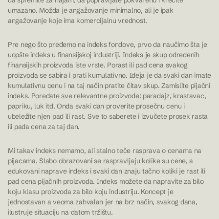
da spremite za najam, da popravljate pokvareno i krečite
umazano. Možda je angažovanje minimalno, ali je ipak
angažovanje koje ima komercijalnu vrednost.
Pre nego što pređemo na indeks fondove, prvo da naučimo šta je
uopšte indeks u finansijskoj industriji. Indeks je skup određenih
finansijskih proizvoda iste vrste. Porast ili pad cena svakog
proizvoda se sabira i prati kumulativno. Ideja je da svaki dan imate
kumulativnu cenu i na taj način pratite čitav skup. Zamislite pijačni
indeks. Poređate sve relevantne proizvode: paradajz, krastavac,
papriku, luk itd. Onda svaki dan proverite prosečnu cenu i
ubeležite njen pad ili rast. Sve to saberete i izvučete prosek rasta
ili pada cena za taj dan.
Mi takav indeks nemamo, ali stalno teče rasprava o cenama na
pijacama. Slabo obrazovani se raspravljaju kolike su cene, a
edukovani naprave indeks i svaki dan znaju tačno koliki je rast ili
pad cena pijačnih proizvoda. Indeks možete da napravite za bilo
koju klasu proizvoda za bilo koju industriju. Koncept je
jednostavan a veoma zahvalan jer na brz način, svakog dana,
ilustruje situaciju na datom tržištu.