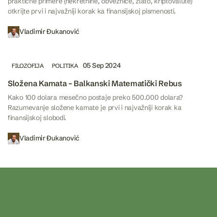
praktične primere (nekretnine, obveznice, zlato, kriptovalute)
otkrijte prvi i najvažniji korak ka finansijskoj pismenosti.
Vladimir Đukanović
05 Sep 2024
FILOZOFIJA
POLITIKA
Složena Kamata – Balkanski Matematički Rebus
Kako 100 dolara mesečno postaje preko 500.000 dolara?
Razumevanje složene kamate je prvi i najvažniji korak ka
finansijskoj slobodi.
Vladimir Đukanović