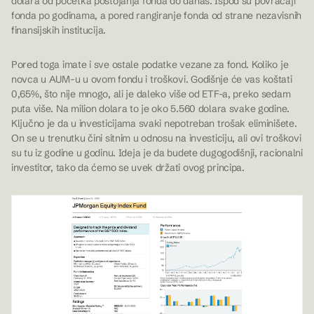
dolara od početka postojanja fonda do danas. Ispod su povraćaji
fonda po godinama, a pored rangiranje fonda od strane nezavisnih
finansijskih institucija.
Pored toga imate i sve ostale podatke vezane za fond. Koliko je
novca u AUM-u u ovom fondu i troškovi. Godišnje će vas koštati
0,65%, što nije mnogo, ali je daleko više od ETF-a, preko sedam
puta više. Na milion dolara to je oko 5.560 dolara svake godine.
Ključno je da u investicijama svaki nepotreban trošak eliminišete.
On se u trenutku čini sitnim u odnosu na investiciju, ali ovi troškovi
su tu iz godine u godinu. Ideja je da budete dugogodišnji, racionalni
investitor, tako da ćemo se uvek držati ovog principa.