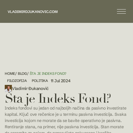
HOME
/
BLOG
/
ŠTA JE INDEKS FOND?
11 Jul 2024
FILOZOFIJA
POLITIKA
Vladimir Đukanović
Šta je Indeks Fond?
Indeks fondovi su jedan od najboljih načina da pasivno investirate
kapital. Ključ ove rečenice je u terminu pasivna investicija. Svaka
investicija kojom ne morate da se bavite operativno je pasivna.
Rentiranje stana, na primer, nije pasivna investicija. Stan morate