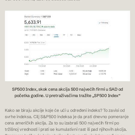
SP500 Index, skok cena akcija 500 najvećih firmi u SAD od
početka godine. U pretraživačima tražite „SP500 Index“
Kako se biraju akcije koje će ući u određeni indeks? To zavisi od
svrhe indeksa. Cilj S&P500 indeksa je da prati dnevno pomeranje
cena američkih akcija. Za to su izabrali 500 najvećih firmi po
tržišnoj vrednosti i prati se kumulativni rast ili pad njihovih akcija.