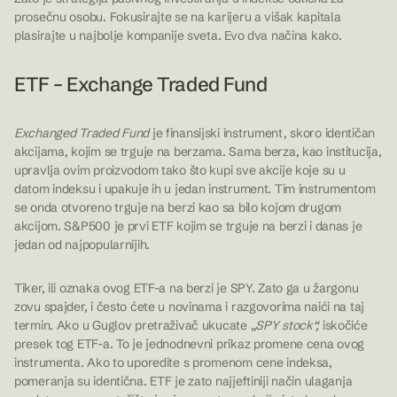
prosečnu osobu. Fokusirajte se na karijeru a višak kapitala
plasirajte u najbolje kompanije sveta.
Evo dva načina kako
.
ETF – Exchange Traded Fund
Exchanged Traded Fund
je finansijski instrument, skoro identičan
akcijama, kojim se trguje na berzama. Sama berza, kao institucija,
upravlja ovim proizvodom tako što kupi sve akcije koje su u
datom indeksu i upakuje ih u jedan instrument. Tim instrumentom
se onda otvoreno trguje na berzi kao sa bilo kojom drugom
akcijom. S&P500 je prvi ETF kojim se trguje na berzi i danas je
jedan od najpopularnijih.
Tiker, ili oznaka ovog ETF-a na berzi je SPY. Zato ga u žargonu
zovu spajder, i često ćete u novinama i razgovorima naići na taj
termin. Ako u Guglov pretraživač ukucate „
SPY stock“,
iskočiće
presek tog ETF-a. To je jednodnevni prikaz promene cena ovog
instrumenta. Ako to uporedite s promenom cene indeksa,
pomeranja su identična. ETF je zato najjeftiniji način ulaganja