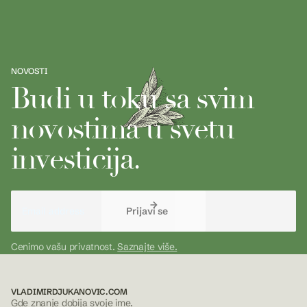
NOVOSTI
Budi u toku sa svim
novostima u svetu
investicija.
Cenimo vašu privatnost.
Saznajte više.
VLADIMIRDJUKANOVIC.COM
Gde znanje dobija svoje ime.