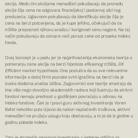
akcija. Među tim akcijama menadžeri pokušavaju da pronađu
akcije čija cena ne odgovara finansijskoj i poslovnoj slici tog
preduzeća. Uglavnom pokušavaju da identifikuju akcije čija je
cena na berzi potcenjena, da je kupe jeftino, očekujući da će
tržište prepoznati njihovu analizu i korigovati cenu nagore. Na taj
način pokušavaju da ostvare veći porast cene od proseka indeks
fonda.
Ovaj koncept je u padu jer je najprihvaćenija ekonomska teorija o
pomeranju cena akcija na berzi
hipoteza efikasnog tržišta, iliti
Efficient market hypothesis.
Ona postulira da su sve relevantne
informacije o datoj firmi poznate svim igračima na berzi i da je
svaka dodatna analiza izlišna. Zagovornici ove teorije smatraju da
ima više nego dovoljno akademskih radova koji ilustruju da aktivni
fondovi nemaju prednost u godišnjem povraćaju u odnosu na
indeks fondove. Čak je i pravi guru aktivnog investiranja Voren
Bafet nekoliko puta izjavio da nakon naplaćenih troškova, aktivni
menadžeri ne pružaju uslugu koju obećavaju, a to je da iz godine u
godinu pobede indeks.
Zato je strategija pasivnog investiranja u indekse odlična za