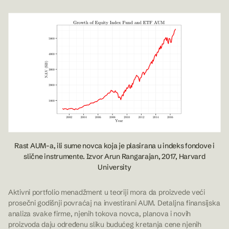
Rast AUM-a, ili sume novca koja je plasirana u indeks fondove i
slične instrumente. Izvor Arun Rangarajan, 2017, Harvard
University
Aktivni portfolio menadžment u teoriji mora da proizvede veći
prosečni godišnji povraćaj na investirani AUM. Detaljna finansijska
analiza svake firme, njenih tokova novca, planova i novih
proizvoda daju određenu sliku budućeg kretanja cene njenih