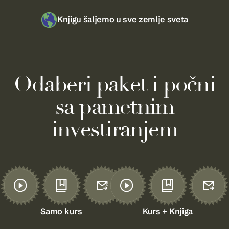
Knjigu šaljemo u sve zemlje sveta
Odaberi paket i počni
sa pametnim
investiranjem
Samo kurs
Kurs + Knjiga