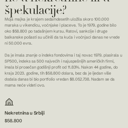
špekulacije?
Moja majka je krajem sedamdesetih uložila skoro 100.000
maraka u vikendicu, voćnjake i placeve. To je 1979. godine bilo
oko $58.800 po tadašnjem kursu. Ratovi, sankcije i druge
balkanske pošasti su učinili da ta kuća i voćnjaci danas ne vrede
ni 50.000 evra.
Da je imala znanje o indeks fondovima i taj novac 1979. plasirala u
SP500, indeks sa 500 najvećih i najuspešnijih američkih firmi,
imala bi prosečan godišnji profit od 11.83%. Nakon 44 godine, do
kraja 2023. godine, tih $58.800 dolara, bez da je ijedan više
dodala danas bi bio portfolio vredan $8.052.738. Nadam se da
mama neće videti ovo.
Nekretnina u Srbiji
$58.800