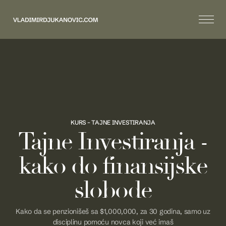
KURS – TAJNE INVESTIRANJA
Tajne Investiranja -
kako do finansijske
slobode
Kako da se penzionišeš sa $1,000,000, za 30 godina, samo uz
disciplinu pomoću novca koji već imaš