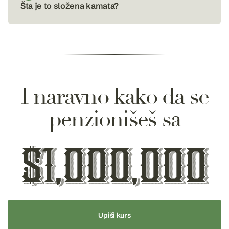
Šta je to složena kamata?
I naravno kako da se
penzionišeš sa
$1,000,000
Upiši kurs