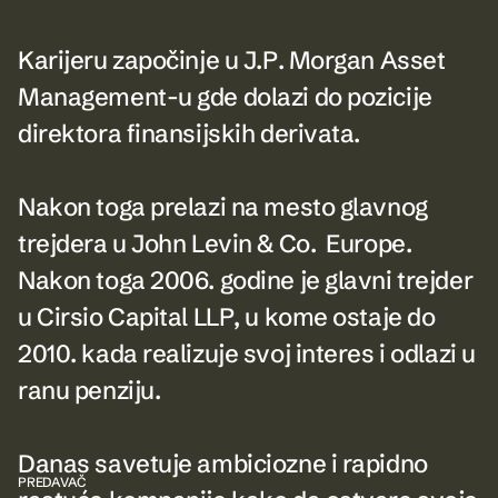
K
a
r
i
j
e
r
u
z
a
p
o
č
i
n
j
e
u
J
.
P
.
M
o
r
g
a
n
A
s
s
e
t
M
a
n
a
g
e
m
e
n
t
-
u
g
d
e
d
o
l
a
z
i
d
o
p
o
z
i
c
i
j
e
d
i
r
e
k
t
o
r
a
f
i
n
a
n
s
i
j
s
k
i
h
d
e
r
i
v
a
t
a
.
N
a
k
o
n
t
o
g
a
p
r
e
l
a
z
i
n
a
m
e
s
t
o
g
l
a
v
n
o
g
t
r
e
j
d
e
r
a
u
J
o
h
n
L
e
v
i
n
&
C
o
.
E
u
r
o
p
e
.
N
a
k
o
n
t
o
g
a
2
0
0
6
.
g
o
d
i
n
e
j
e
g
l
a
v
n
i
t
r
e
j
d
e
r
u
C
i
r
s
i
o
C
a
p
i
t
a
l
L
L
P
,
u
k
o
m
e
o
s
t
a
j
e
d
o
2
0
1
0
.
k
a
d
a
r
e
a
l
i
z
u
j
e
s
v
o
j
i
n
t
e
r
e
s
i
o
d
l
a
z
i
u
r
a
n
u
p
e
n
z
i
j
u
.
D
a
n
a
s
s
a
v
e
t
u
j
e
a
m
b
i
c
i
o
z
n
e
i
r
a
p
i
d
n
o
PREDAVAČ