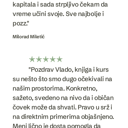
kapitala i sada strpljivo čekam da
vreme učini svoje. Sve najbolje i
pozz."
Milorad Miletić
"Pozdrav Vlado, knjiga i kurs
su nešto što smo dugo očekivali na
našim prostorima. Konkretno,
sažeto, svedeno na nivo da i običan
čovek može da shvati. Pravo u srž i
na direktnim primerima objašnjeno.
Meni lično je dosta pomogla da