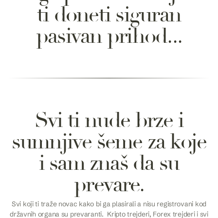
t
i
d
o
n
e
t
i
s
i
g
u
r
a
n
p
a
s
i
v
a
n
p
r
i
h
o
d
.
.
.
Svi ti nude brze i
sumnjive šeme za koje
i sam znaš da su
prevare.
Svi koji ti traže novac kako bi ga plasirali a nisu registrovani kod
državnih organa su prevaranti. Kripto trejderi, Forex trejderi i svi