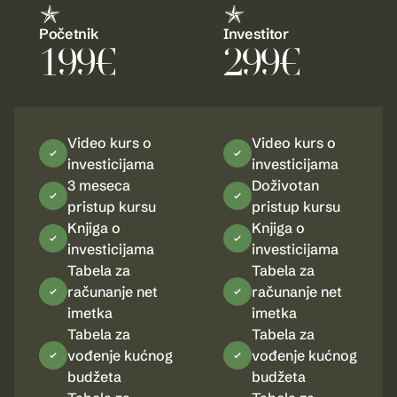
Početnik
Investitor
199€
299€
Video kurs o
Video kurs o
investicijama
investicijama
3 meseca
Doživotan
pristup kursu
pristup kursu
Knjiga o
Knjiga o
investicijama
investicijama
Tabela za
Tabela za
računanje net
računanje net
imetka
imetka
Tabela za
Tabela za
vođenje kućnog
vođenje kućnog
budžeta
budžeta