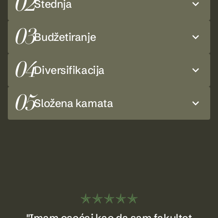
02
Štednja
03
Budžetiranje
04
Diversifikacija
05
Složena kamata