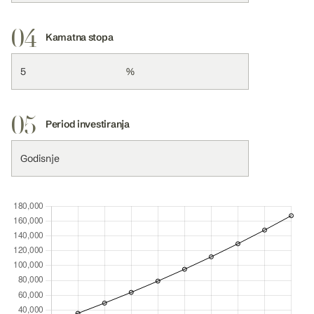
04
Kamatna stopa
%
05
Period investiranja