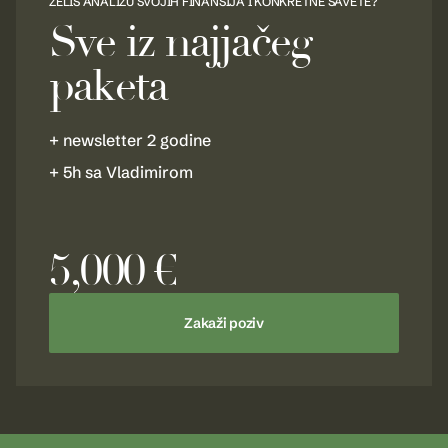
ŽELIŠ ANALIZU SVOJIH FINANSIJA I KONKRETNE SAVETE?
Sve iz najjačeg
paketa
+ newsletter 2 godine
+ 5h sa Vladimirom
5,000 €
Zakaži poziv