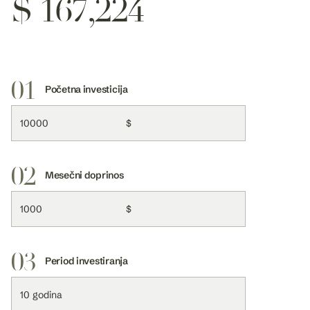
$ 167,224
01
Početna investicija
$
02
Mesečni doprinos
$
03
Period investiranja