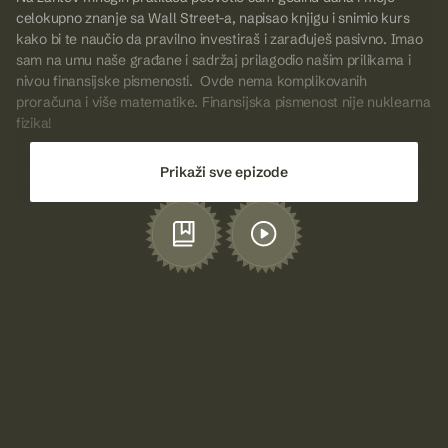
celokupno znanje sa Wall Street-a, napisao knjigu i snimio kurs
kako bi te naučio da pravilno investiraš i zarađuješ pasivno. Imao
sam na umu naše građane i sadržaj prilagodio našim prilikama i
nivou finansijske pismenosti. Ovde nema komplikovanih
proračuna i više matematike. Finansijska pismenost nije nuklearna
fizika!
Prikaži sve epizode