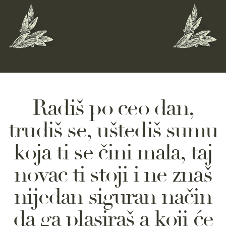
R
a
d
i
š
p
o
c
e
o
d
a
n
,
t
r
u
d
i
š
s
e
,
u
š
t
e
d
i
š
s
u
m
u
k
o
j
a
t
i
s
e
č
i
n
i
m
a
l
a
,
t
a
j
n
o
v
a
c
t
i
s
t
o
j
i
i
n
e
z
n
a
š
n
i
j
e
d
a
n
s
i
g
u
r
a
n
n
a
č
i
n
d
a
g
a
p
l
a
s
i
r
a
š
a
k
o
j
i
ć
e