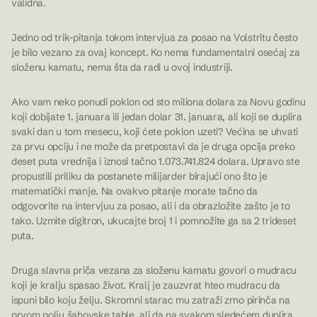
validna.
Jedno od trik-pitanja tokom intervjua za posao na Volstritu često
je bilo vezano za ovaj koncept. Ko nema fundamentalni osećaj za
složenu kamatu, nema šta da radi u ovoj industriji.
Ako vam neko ponudi poklon od sto miliona dolara za Novu godinu
koji dobijate 1. januara ili jedan dolar 31. januara, ali koji se duplira
svaki dan u tom mesecu, koji ćete poklon uzeti? Većina se uhvati
za prvu opciju i ne može da pretpostavi da je druga opcija preko
deset puta vrednija i iznosi tačno 1.073.741.824 dolara. Upravo ste
propustili priliku da postanete milijarder birajući ono što je
matematički manje. Na ovakvo pitanje morate tačno da
odgovorite na intervjuu za posao, ali i da obrazložite zašto je to
tako. Uzmite digitron, ukucajte broj 1 i pomnožite ga sa 2 trideset
puta.
Druga slavna priča vezana za složenu kamatu govori o mudracu
koji je kralju spasao život. Kralj je zauzvrat hteo mudracu da
ispuni bilo koju želju. Skromni starac mu zatraži zrno pirinča na
prvom polju šahovske table, ali da na svakom sledećem duplira