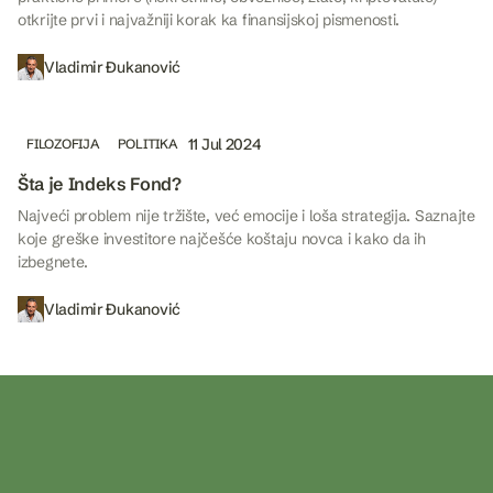
otkrijte prvi i najvažniji korak ka finansijskoj pismenosti.
Vladimir Đukanović
11 Jul 2024
FILOZOFIJA
POLITIKA
Šta je Indeks Fond?
Najveći problem nije tržište, već emocije i loša strategija. Saznajte
koje greške investitore najčešće koštaju novca i kako da ih
izbegnete.
Vladimir Đukanović