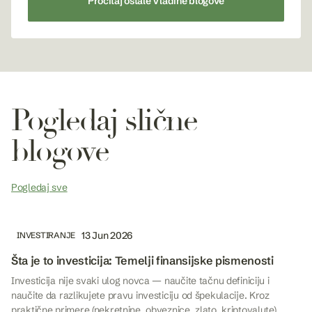
Pročitaj ostale Vladine blogove
Pogledaj slične
blogove
Pogledaj sve
13 Jun 2026
INVESTIRANJE
Šta je to investicija: Temelji finansijske pismenosti
Investicija nije svaki ulog novca — naučite tačnu definiciju i
naučite da razlikujete pravu investiciju od špekulacije. Kroz
praktične primere (nekretnine, obveznice, zlato, kriptovalute)