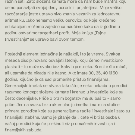
radnih sati. Zato složena kamata mora da nam bude mantra koju
ćemo ponavljati svojoj deci, porodici i prijateljima. Moje veliko
razočaranje jeste upravo nivo znanja vezanih za jednostavnu
aritmetiku. Iako nemamo veliku osnovicu od koje krećemo,
edukacijom možemo zajedno da naučimo kako da iz godine u
godinu ostvarimo targetirani profit. Moja knjiga
„Tajne
Investiranja“
se upravo bavi ovom temom.
Poslednji element jednačine je najlakši, i to je vreme. Svakog
meseca disciplinovano odvajati štednju koju ćemo investiciono
plasirati – to može svako bez ikakvih prepreka. Krenite što mlađi,
ali upamtite da nikada nije kasno. Ako imate 30, 35, 40 ili 50
godina, ključno je da sad promenite pristup finansijama.
Generacijski imetak se stvara tako što je neko nekada u porodici
razumeo koncept složene kamate i krenuo u investicije koje su
često decenijske. Priče o brzim bogatstvima su baš to – samo
priče. Jer na svaku brzu akumulaciju imetka imate na stotine
primera porodica koje su generacijama radile i investirale i zato su
finansijski stabilne. Samo je pitanje da li ćete vi biti ta osoba u
vašoj porodici koja će prekinuti niz promašenih investicija i
finansijskih zabluda.