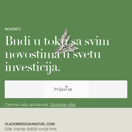
NOVOSTI
Budi u toku sa svim
novostima u svetu
investicija.
Cenimo vašu privatnost.
Saznajte više.
VLADIMIRDJUKANOVIC.COM
Gde znanje dobija svoje ime.