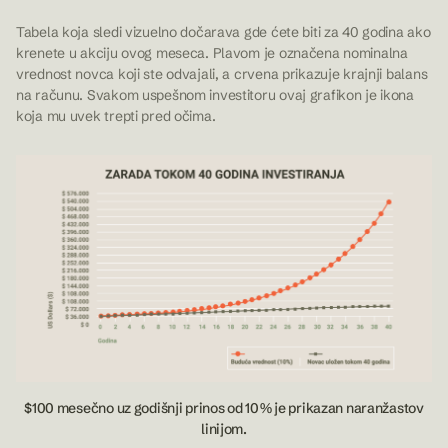
Tabela koja sledi vizuelno dočarava gde ćete biti za 40 godina ako
krenete u akciju ovog meseca. Plavom je označena nominalna
vrednost novca koji ste odvajali, a crvena prikazuje krajnji balans
na računu. Svakom uspešnom investitoru ovaj grafikon je ikona
koja mu uvek trepti pred očima.
$100 mesečno uz godišnji prinos od 10% je prikazan naranžastov
linijom.