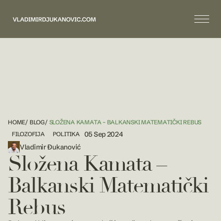
HOME
/
BLOG
/
SLOŽENA KAMATA – BALKANSKI MATEMATIČKI REBUS
05 Sep 2024
FILOZOFIJA
POLITIKA
Vladimir Đukanović
Složena Kamata –
Balkanski Matematički
Rebus