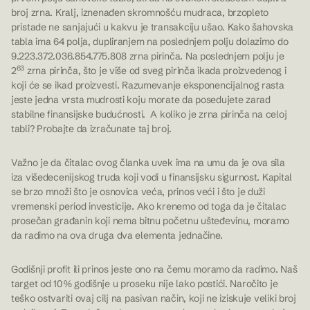
broj zrna. Kralj, iznenađen skromnošću mudraca, brzopleto
pristade ne sanjajući u kakvu je transakciju ušao. Kako šahovska
tabla ima 64 polja, dupliranjem na poslednjem polju dolazimo do
9.223.372.036.854.775.808 zrna pirinča. Na poslednjem polju je
63
2
zrna pirinča, što je više od sveg pirinča ikada proizvedenog i
koji će se ikad proizvesti. Razumevanje eksponencijalnog rasta
jeste jedna vrsta mudrosti koju morate da posedujete zarad
stabilne finansijske budućnosti. A koliko je zrna pirinča na celoj
tabli? Probajte da izračunate taj broj.
Važno je da čitalac ovog članka uvek ima na umu da je ova sila
iza višedecenijskog truda koji vodi u finansijsku sigurnost. Kapital
se brzo množi što je osnovica veća, prinos veći i što je duži
vremenski period investicije. Ako krenemo od toga da je čitalac
prosečan građanin koji nema bitnu početnu ušteđevinu, moramo
da radimo na ova druga dva elementa jednačine.
Godišnji profit ili prinos jeste ono na čemu moramo da radimo. Naš
target od 10% godišnje u proseku nije lako postići. Naročito je
teško ostvariti ovaj cilj na pasivan način, koji ne iziskuje veliki broj