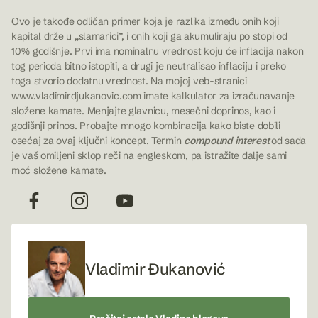
Ovo je takođe odličan primer koja je razlika između onih koji
kapital drže u „slamarici”, i onih koji ga akumuliraju po stopi od
10% godišnje. Prvi ima nominalnu vrednost koju će inflacija nakon
tog perioda bitno istopiti, a drugi je neutralisao inflaciju i preko
toga stvorio dodatnu vrednost. Na mojoj veb-stranici
www.vladimirdjukanovic.com
imate kalkulator za izračunavanje
složene kamate. Menjajte glavnicu, mesečni doprinos, kao i
godišnji prinos. Probajte mnogo kombinacija kako biste dobili
osećaj za ovaj ključni koncept. Termin
compound interest
od sada
je vaš omiljeni sklop reči na engleskom, pa istražite dalje sami
moć složene kamate.
Vladimir Đukanović