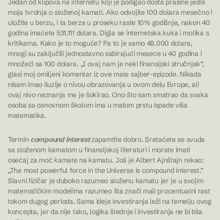
Jedan od klipova na internetu koji je podigao dosta prašine jeste
moja tvrdnja o složenoj kamati. Ako odvojite 100 dolara mesečno i
uložite u berzu, i ta berza u proseku raste 10% godišnje, nakon 40
godina imaćete 531.111 dolara. Digla se internetska kuka i motika s
kritikama. Kako je to moguće? Pa to je samo 48.000 dolara,
mnogi su zaključili jednostavno sabirajući mesece u 40 godina i
množeći sa 100 dolara. „I ovaj nam je neki finansijski stručnjak”,
glasi moj omiljeni komentar iz ove male sajber-epizode. Nikada
nisam imao iluzije o nivou obrazovanja u ovom delu Evrope, ali
ovaj nivo neznanja me je šokirao. Ono što sam smatrao da svaka
osoba sa osnovnom školom ima u malom prstu ispade viša
matematika.
Termin
compound interest
zapamtite dobro. Sretaćete se svuda
sa složenom kamatom u finansijskoj literaturi i morate imati
osećaj za moć kamate na kamatu. Još je Albert Ajnštajn rekao:
„The most powerful force in the Universe is compound interest.”
Slavni fizičar je duboko razumeo složenu kamatu jer je u svojim
matematičkim modelima razumeo šta znači mali procentualni rast
tokom dugog perioda. Sama ideja investiranja leži na temelju ovog
koncepta, jer da nije tako, logika štednje i investiranja ne bi bila